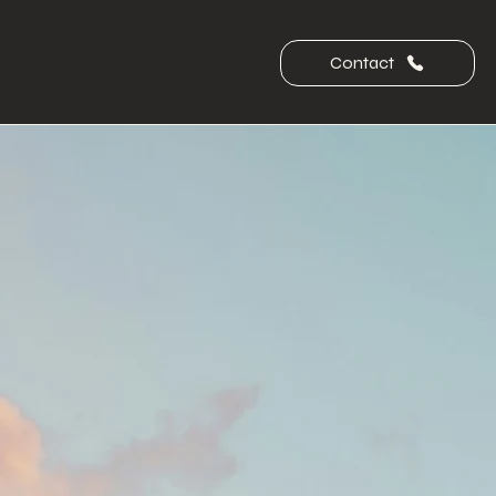
Contact