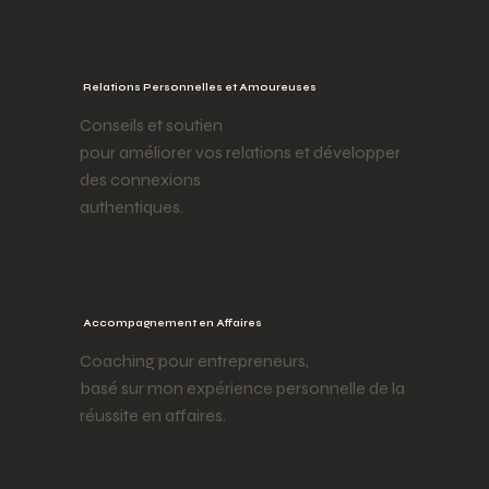
Relations Personnelles et Amoureuses
Conseils et soutien
pour améliorer vos relations et développer
des connexions
authentiques.
Accompagnement en Affaires
Coaching pour entrepreneurs,
basé sur mon expérience personnelle de la
réussite en affaires.