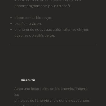
accompagnements pour t’aider à :
dépasser tes blocages,
clarifier ta vision,
et ancrer de nouveaux automatismes alignés
avec tes objectifs de vie.
Bioénergie
Avec une base solide en bioénergie, j'intègre
les
principes de l'énergie vitale dans mes séances