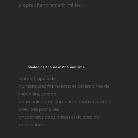
propre cheminement intérieur.
Médecine Sacrée et Chamanisme
J'ai participé à de
nombreuses formations et cérémonies de
médecine sacrée
chamanique, ce qui enrichit mon approche
avec des pratiques
ancestrales de guérison et de prise de
conscience.