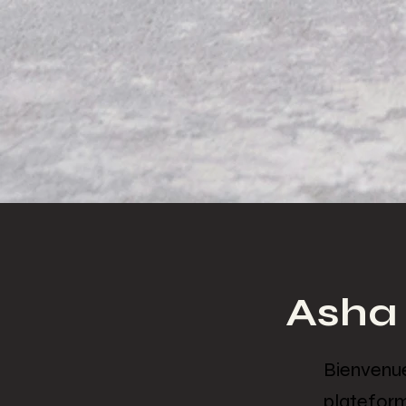
Asha
Bienvenue
platefor