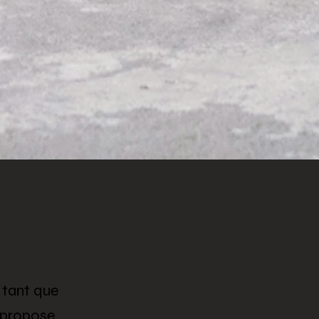
 tant que
 propose