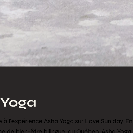
 Yoga
 à l'expérience Asha Yoga sur Love Sun day. En
me de bien-être bilingue au Québec, Asha Yoga