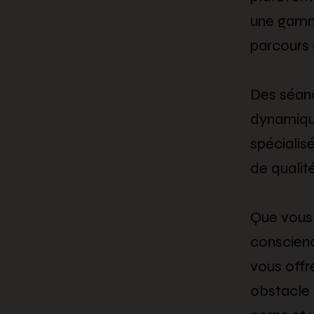
une gamme
parcours 
Des séan
dynamique
spécialis
de qualité
Que vous r
conscien
vous offr
obstacle 