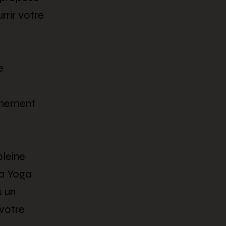
rir votre
e
agnement
pleine
a Yoga
s un
 votre